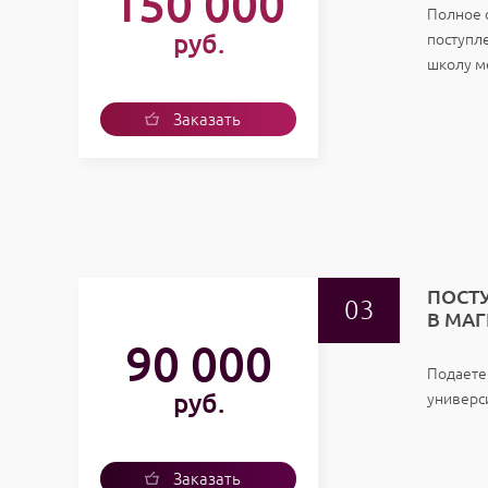
150 000
Полное 
руб.
поступл
школу ме
Заказать
услугу
ПОСТ
В МАГ
90 000
Подаете
руб.
универс
Заказать