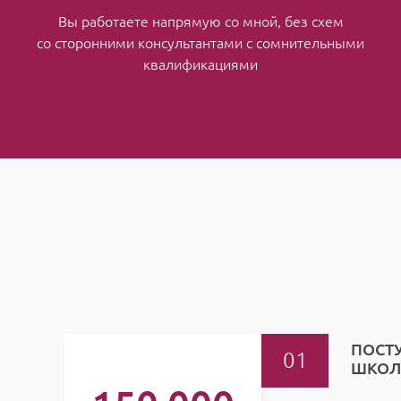
Вы работаете напрямую со мной, без схем
со сторонними консультантами с сомнительными
квалификациями
ПОСТУ
ШКОЛ