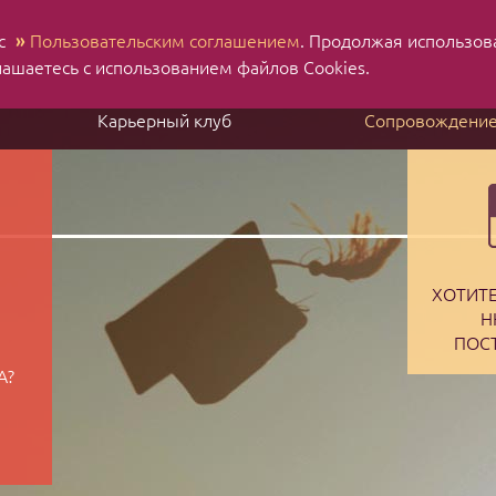
 с
»
Пользовательским соглашением
. Продолжая использов
Н
Ru
En
лашаетесь с использованием файлов Cookies.
Карьерный клуб
Сопровождени
ХОТИТЕ
Н
ПОС
A?