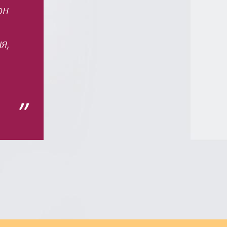
он
я,