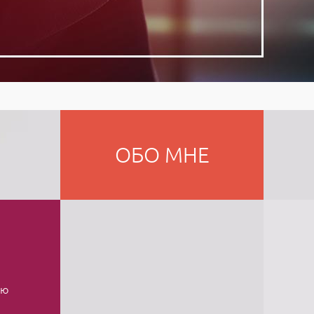
ОБО МНЕ
яю