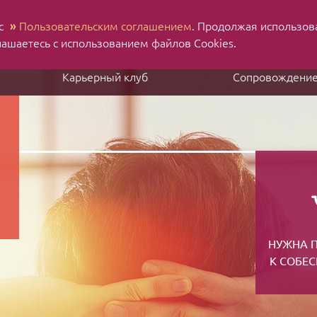
 с
»
Пользовательским соглашением
. Продолжая использов
Н
Ru
En
лашаетесь с использованием файлов Cookies.
Карьерный клуб
Сопровождени
НУЖНА 
К СОБЕ