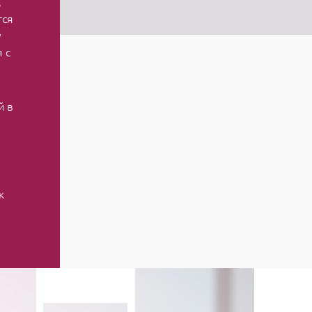
,
тся
у
 с
й в
к