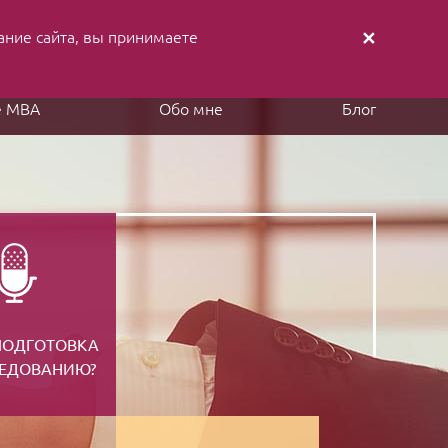
ание cайта, вы принимаете
✕
аписать письмо
Заказать звонок
е MBA
Обо мне
Блог
ПОДГОТОВКА
СЕДОВАНИЮ?