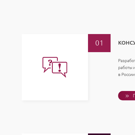
КОНС
Разработ
работы 
в России
П