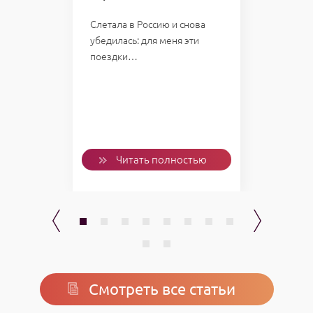
казал:
мою 
Слетала в Россию и снова
убедилась: для меня эти
Однаж
поездки…
пожал
слетал
Проб
ью
Читать полностью
Смотреть все статьи