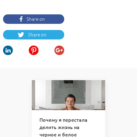
Share on
Facebook
Share on
Twitter
 вас
Почему я перестала
Кури
делить жизнь на
кто 
черное и белое
отве