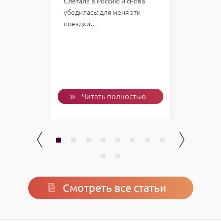
Слетала в Россию и снова
убедилась: для меня эти
Однаж
поездки…
пожал
слетал
Проб
ью
Читать полностью
Смотреть все статьи