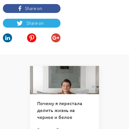
Share on
Facebook
Share on
Twitter
 вас
Почему я перестала
Кури
делить жизнь на
кто 
черное и белое
отве
казал:
мою 