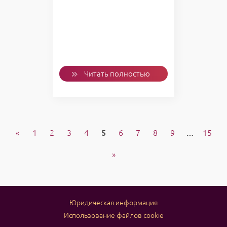
Читать полностью
«
1
2
3
4
5
6
7
8
9
…
15
»
Юридическая информация
Использование файлов cookie